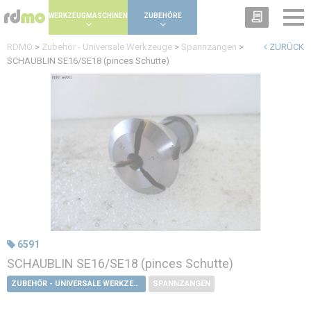
Panel zur Verwaltung von Cookies
WERKZEUGMASCHINEN
ZUBEHÖRE
RDMO
>
Zubehör - Universale Werkzeuge
>
Spannzangen
>
ZURÜCK
SCHAUBLIN SE16/SE18 (pinces Schutte)
6591
SCHAUBLIN SE16/SE18 (pinces Schutte)
ZUBEHÖR - UNIVERSALE WERKZEUGE
SPANNZANGEN