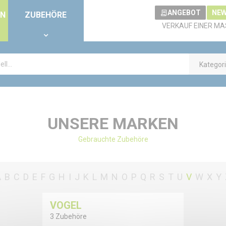
ANGEBOT
NEW
EN
ZUBEHÖRE
VERKAUF EINER MA
Kategor
UNSERE MARKEN
Gebrauchte Zubehöre
A
B
C
D
E
F
G
H
I
J
K
L
M
N
O
P
Q
R
S
T
U
V
W
X
Y
VOGEL
3 Zubehöre