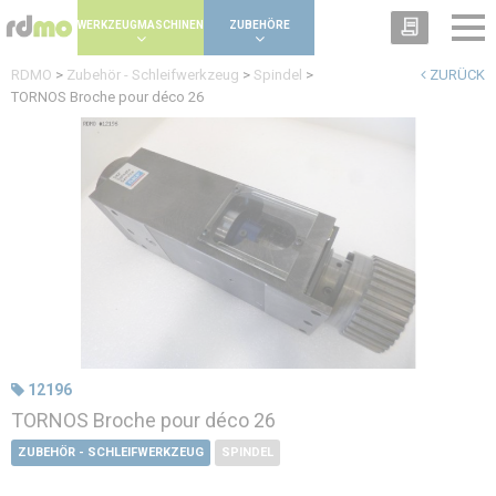
Panel zur Verwaltung von Cookies
WERKZEUGMASCHINEN
ZUBEHÖRE
RDMO
>
Zubehör - Schleifwerkzeug
>
Spindel
>
ZURÜCK
TORNOS Broche pour déco 26
12196
TORNOS Broche pour déco 26
ZUBEHÖR - SCHLEIFWERKZEUG
SPINDEL