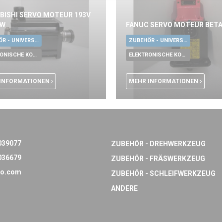
BISHI SERVO MOTEUR 193V
KW
FANUC SERVO MOTEUR BETA
ZUBEHÖR - UNIVERSALE WERKZEUGE
ZUBEHÖR - UNIVERSALE WERKZEUGE
ELEKTRONISCHE KOMPONENTEN
ELEKTRONISCHE KOMPONENTEN
INFORMATIONEN
MEHR INFORMATIONEN
039077
ZUBEHÖR - DREHWERKZEUG
036679
ZUBEHÖR - FRÄSWERKZEUG
o.com
ZUBEHÖR - SCHLEIFWERKZEUG
ANDERE