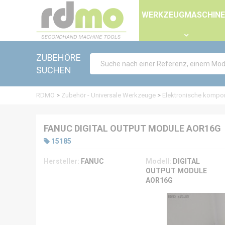
Panel zur Verwaltung von Cookies
WERKZEUGMASCHIN
ZUBEHÖRE
SUCHEN
RDMO
>
Zubehör - Universale Werkzeuge
>
Elektronische kompo
FANUC DIGITAL OUTPUT MODULE AOR16G
15185
Hersteller:
FANUC
Modell:
DIGITAL
OUTPUT MODULE
AOR16G