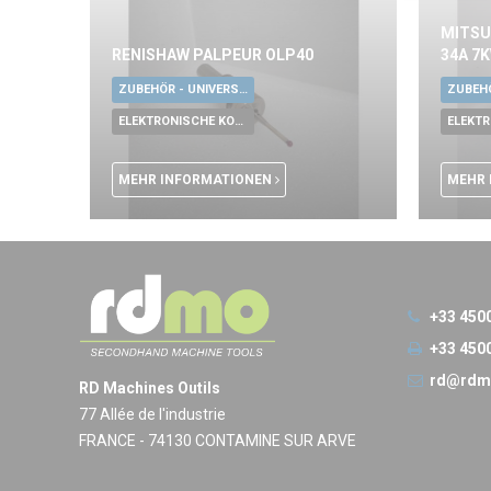
MITSU
RENISHAW PALPEUR OLP40
34A 7
ZUBEHÖR - UNIVERSALE WERKZEUGE
ELEKTRONISCHE KOMPONENTEN
MEHR INFORMATIONEN
MEHR 
+33 450
+33 450
rd@rdm
RD Machines Outils
77 Allée de l'industrie
FRANCE - 74130 CONTAMINE SUR ARVE