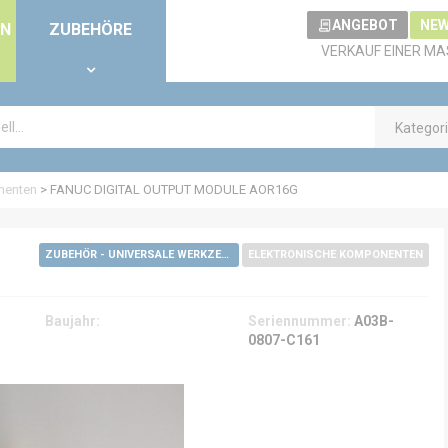
ANGEBOT
NEW
EN
ZUBEHÖRE
VERKAUF EINER MA
Kategor
nenten
>
FANUC DIGITAL OUTPUT MODULE AOR16G
ZUBEHÖR - UNIVERSALE WERKZEUGE
ELEKTRONISCHE KOMPONENTEN
Baujahr:
Seriennummer:
A03B-
0807-C161