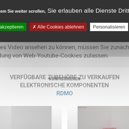
Sie erlauben alle Dienste Drit
em Sie weiter scrollen,
ten
 akzeptieren
Alle Cookies ablehnen
Personalisieren
 100 € HT
es Video ansehen zu können, müssen Sie zunäch
ung von Web-Youtube-Cookies zulassen.
VERFÜGBARE ZUBEHÖRE ZU VERKAUFEN
KONFIGURIEREN
ELEKTRONISCHE KOMPONENTEN
RDMO