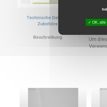
Ind
Technische Daten &
Technische Da
OK, alle
Zubehöre
Verkaufspreis :
Beschreibung
Um dies
Verwend