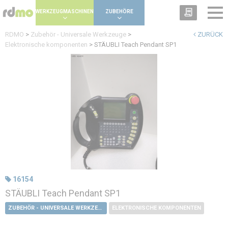
Panel zur Verwaltung von Cookies
WERKZEUGMASCHINEN
ZUBEHÖRE
RDMO
>
Zubehör - Universale Werkzeuge
>
ZURÜCK
Elektronische komponenten
>
STÄUBLI Teach Pendant SP1
16154
STÄUBLI Teach Pendant SP1
ZUBEHÖR - UNIVERSALE WERKZEUGE
ELEKTRONISCHE KOMPONENTEN