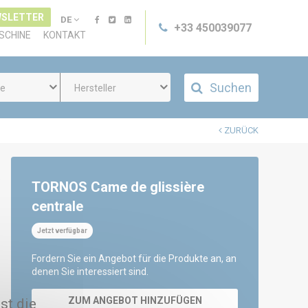
SLETTER
DE
+33 450039077
SCHINE
KONTAKT
Suchen
ie
Hersteller
ZURÜCK
TORNOS Came de glissière
centrale
Jetzt verfügbar
Fordern Sie ein Angebot für die Produkte an, an
denen Sie interessiert sind.
ZUM ANGEBOT HINZUFÜGEN
st die