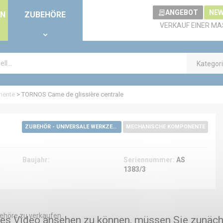
ANGEBOT
NEW
EN
ZUBEHÖRE
VERKAUF EINER MA
Kategor
nente
>
TORNOS Came de glissière centrale
ZUBEHÖR - UNIVERSALE WERKZEUGE
MECHANISCHE KOMPONENTE
Baujahr:
Seriennummer:
AS
1383/3
ehöre zu verkaufen
es Video ansehen zu können, müssen Sie zunäch