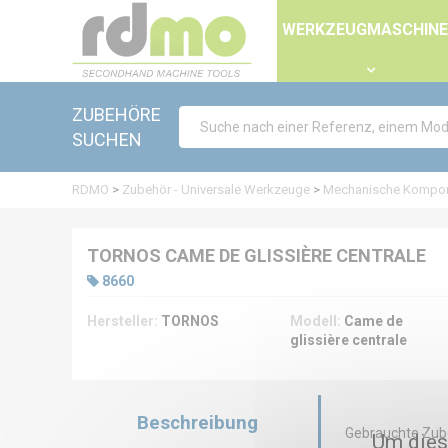
Panel zur Verwaltung von Cookies
WERKZEUGMASCHIN
ZUBEHÖRE
SUCHEN
RDMO
>
Zubehör - Universale Werkzeuge
>
Mechanische Kompo
TORNOS CAME DE GLISSIÈRE CENTRALE
8660
Hersteller:
TORNOS
Modell:
Came de
glissière centrale
Beschreibung
Gebrauchte Zub
Um dies