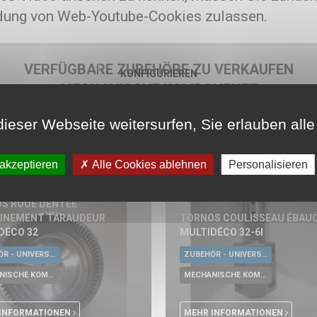
ung von Web-Youtube-Cookies zulassen.
VERFÜGBARE ZUBEHÖRE ZU VERKAUFEN
KONFIGURIEREN
MECHANISCHE KOMPONENTE
RDMO
ieser Webseite weitersurfen, Sie erlauben alle 
 akzeptieren
Alle Cookies ablehnen
Personalisieren
S ROUE DENTÉE
INEMENT TARAUDEUR
TORNOS COULISSEAU ÉBAU
DÉCO 32
MULTIDÉCO 32-6I
ZUBEHÖR - UNIVERSALE WERKZEUGE
ZUBEHÖR - UNIVERSALE WERKZEUGE
MECHANISCHE KOMPONENTE
MECHANISCHE KOMPONENTE
INFORMATIONEN
MEHR INFORMATIONEN