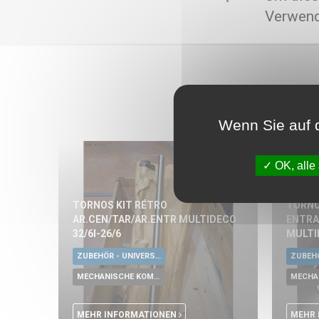
Verwend
Wenn Sie auf d
OK, alle
TORNOS KIT RÉTRO
TORNO
AR.CEN/TAR/AR.ENTR MULTIDECO
ENTRA
32/6I-26/6
MULTI
ZUBEHÖR - UNIVERSALE WERKZEUGE
MECHANISCHE KOMPONENTE
MEHR INFORMATIONEN
MEHR 