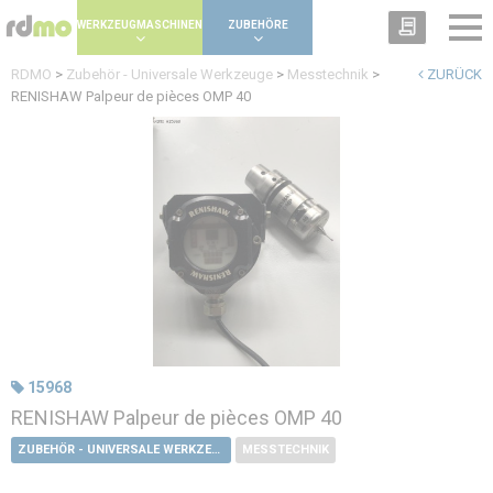
Panel zur Verwaltung von Cookies
WERKZEUGMASCHINEN
ZUBEHÖRE
RDMO
>
Zubehör - Universale Werkzeuge
>
Messtechnik
>
ZURÜCK
RENISHAW Palpeur de pièces OMP 40
15968
RENISHAW Palpeur de pièces OMP 40
ZUBEHÖR - UNIVERSALE WERKZEUGE
MESSTECHNIK