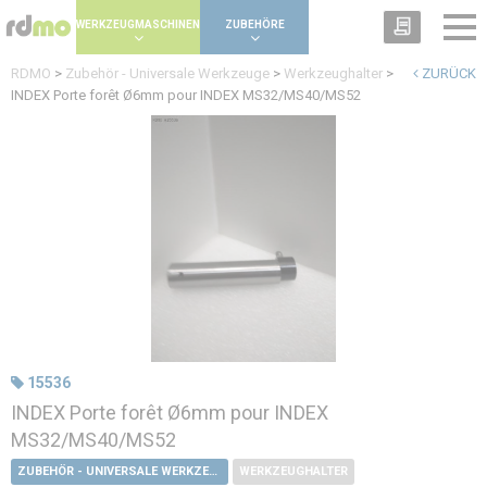
Panel zur Verwaltung von Cookies
WERKZEUGMASCHINEN
ZUBEHÖRE
RDMO
>
Zubehör - Universale Werkzeuge
>
Werkzeughalter
>
ZURÜCK
INDEX Porte forêt Ø6mm pour INDEX MS32/MS40/MS52
15536
INDEX Porte forêt Ø6mm pour INDEX
MS32/MS40/MS52
ZUBEHÖR - UNIVERSALE WERKZEUGE
WERKZEUGHALTER