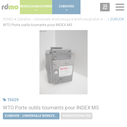
Panel zur Verwaltung von Cookies
WERKZEUGMASCHINEN
ZUBEHÖRE
RDMO
>
Zubehör - Universale Werkzeuge
>
Werkzeughalter
>
ZURÜCK
WTO Porte outils tournants pour INDEX MS
15629
WTO Porte outils tournants pour INDEX MS
ZUBEHÖR - UNIVERSALE WERKZEUGE
WERKZEUGHALTER